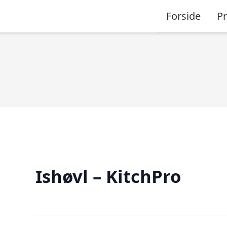
Forside
P
Ishøvl – KitchPro