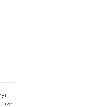
rys
l have