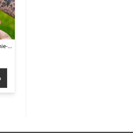
Portabel Smoothie-blender – KitchPro
p