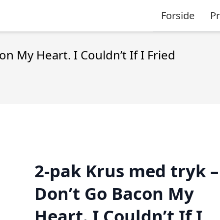
Forside
P
n My Heart. I Couldn’t If I Fried
2-pak Krus med tryk –
Don’t Go Bacon My
Heart. I Couldn’t If I