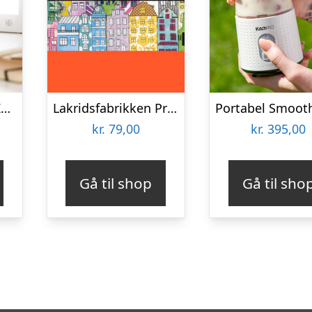
Lysterapilampe – Zenkuru
Lakridsfabrikken Premiumlakrids – Stockholm
kr.
79,00
kr.
395,00
Gå til shop
Gå til sho